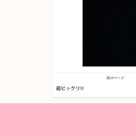
前のページ
超ビックリ!!